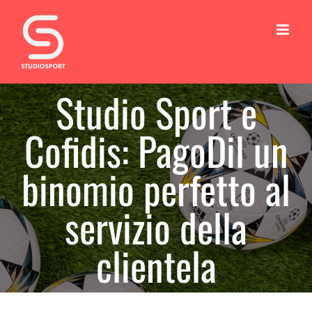
Salta
al
contenuto
Studio Sport e
Cofidis: PagoDil un
binomio perfetto al
servizio della
clientela