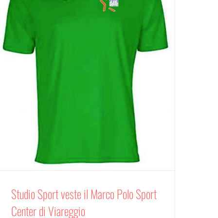
Studio Sport veste il Marco Polo Sport
Center di Viareggio