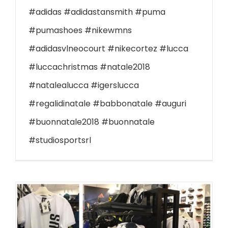
#adidas #adidastansmith #puma
#pumashoes #nikewmns
#adidasvlneocourt #nikecortez #lucca
#luccachristmas #natale2018
#natalealucca #igerslucca
#regalidinatale #babbonatale #auguri
#buonnatale2018 #buonnatale
#studiosportsrl