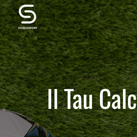
Salta
al
contenuto
Il Tau Cal