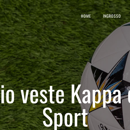
HOME
INGROSSO
cio veste Kappa
Sport