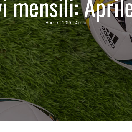
i mensili:
April
Home
2019
Aprile